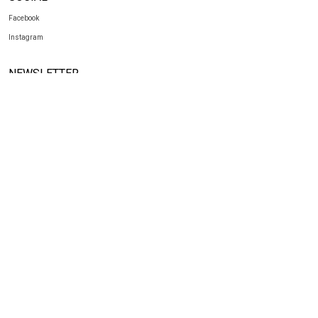
Facebook
Instagram
NEWSLETTER
Iscriviti alla newsletter
per non perderti le nostre novità.
ANTONANGELI - VIA COMO, 74 - 20030 PADERNO DUGNANO (MI)
TEL. +39 02 91082795 - EMAIL: INFO@ANTONANGELI.IT
Le tue preferenze relative alla privacy