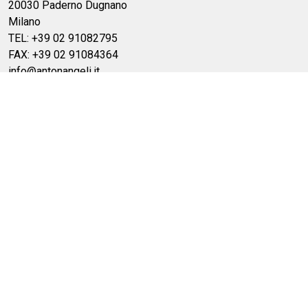
20030 Paderno Dugnano
Milano
TEL: +39 02 91082795
FAX: +39 02 91084364
info@antonangeli.it
CONTATTI
Recapiti
CONTENUTI
Privacy e cookies policy