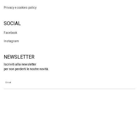
Privacy e cookies policy
SOCIAL
Facebook
Instagram
NEWSLETTER
Iscriviti alla newsletter
per non perderti le nostre novità.
ANTONANGELI - VIA COMO, 74 - 20030 PADERNO DUGNANO (MI)
TEL. +39 02 91082795 - EMAIL: INFO@ANTONANGELI.IT