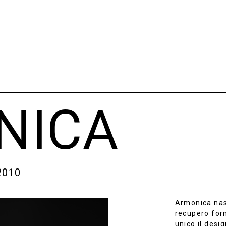
NICA
2010
Armonica nas
recupero form
unico il desig