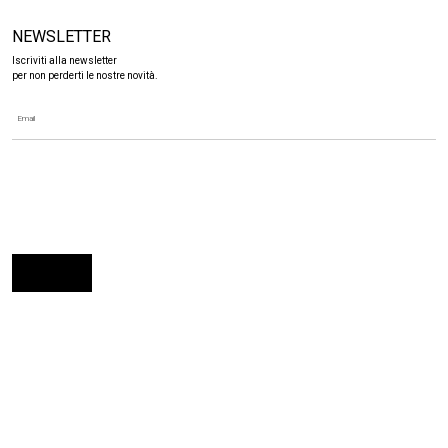
NEWSLETTER
Iscriviti alla newsletter
per non perderti le nostre novità.
ANTONANGELI - VIA COMO, 74 - 20030 PADERNO DUGNANO (MI)
TEL. +39 02 91082795 - EMAIL: INFO@ANTONANGELI.IT