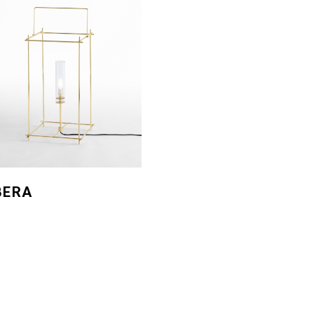
BERA
oor - TERRA