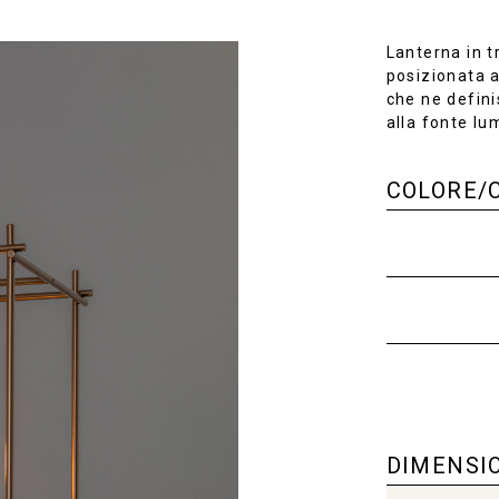
Lanterna in t
posizionata a
che ne defini
alla fonte lu
COLORE/
DIMENSI