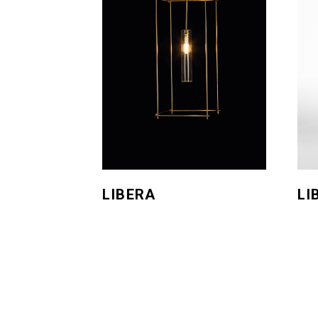
LIBERA
LI
Outdoor - SOSPENSIONE
Outd