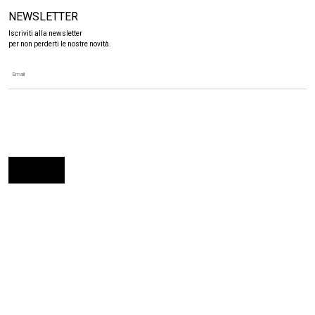
NEWSLETTER
Iscriviti alla newsletter
per non perderti le nostre novità.
ANTONANGELI - VIA COMO, 74 - 20030 PADERNO DUGNANO (MI)
TEL. +39 02 91082795 - EMAIL: INFO@ANTONANGELI.IT
Le tue preferenze relative alla privacy