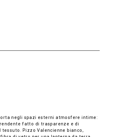
rta negli spazi esterni atmosfere intime:
rendente fatto di trasparenze e di
l tessuto. Pizzo Valencienne bianco,
fibra di vetro per una lanterna da terra,