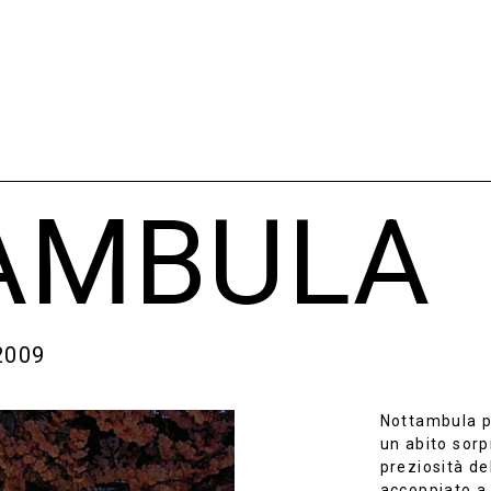
AMBULA
2009
Nottambula po
un abito sorp
preziosità de
accoppiato a 